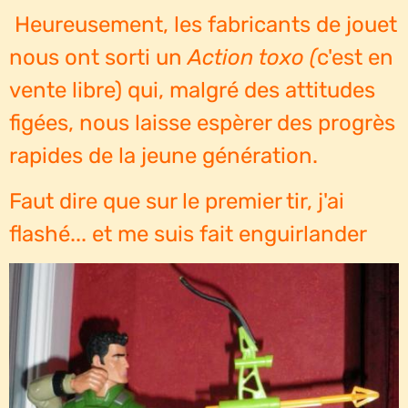
Heureusement, les fabricants de jouet
nous ont sorti un
Action toxo (
c'est en
vente libre) qui, malgré des attitudes
figées, nous laisse espèrer des progrès
rapides de la jeune génération.
Faut dire que sur le premier tir, j'ai
flashé... et me suis fait enguirlander