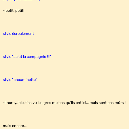
- petit, petit!
style écroulement
style "salut la compagnie !!!"
style "chouminette"
- Incroyable, t'as vu les gros melons qu'ils ont ici... mais sont pas mûrs !
mais encore....