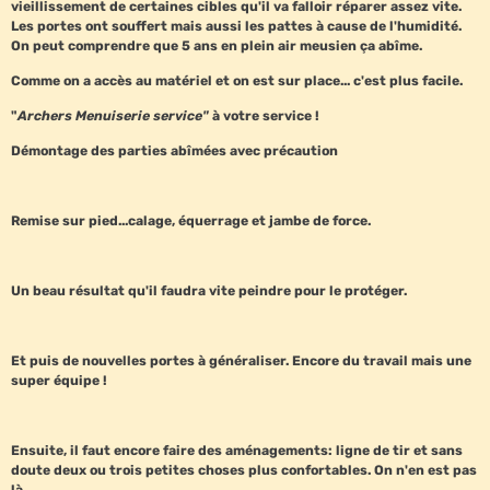
vieillissement de certaines cibles qu'il va falloir réparer assez vite.
Les portes ont souffert mais aussi les pattes à cause de l'humidité.
On peut comprendre que 5 ans en plein air meusien ça abîme.
Comme on a accès au matériel et on est sur place... c'est plus facile.
"
Archers Menuiserie service"
à votre service !
Démontage des parties abîmées avec précaution
Remise sur pied...calage, équerrage et jambe de force.
Un beau résultat qu'il faudra vite peindre pour le protéger.
Et puis de nouvelles portes à généraliser. Encore du travail mais une
super équipe !
Ensuite, il faut encore faire des aménagements: ligne de tir et sans
doute deux ou trois petites choses plus confortables. On n'en est pas